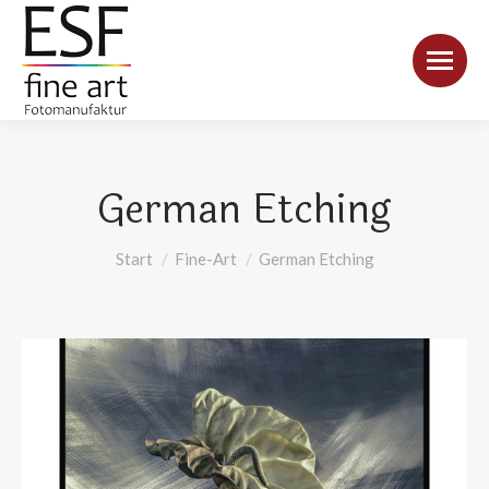
German Etching
Sie befinden sich hier:
Start
Fine-Art
German Etching